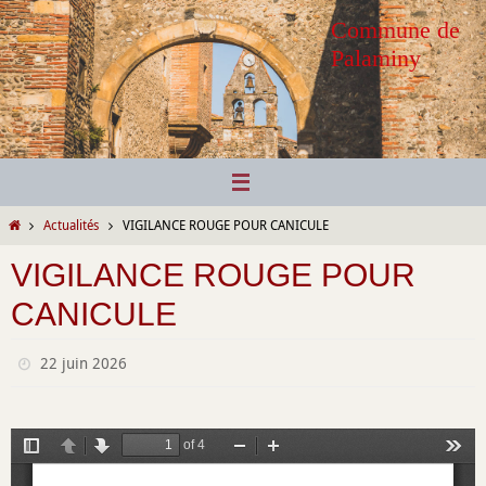
Passer
Commune de
vers
Palaminy
le
contenu
Home
Actualités
VIGILANCE ROUGE POUR CANICULE
VIGILANCE ROUGE POUR
CANICULE
22 juin 2026