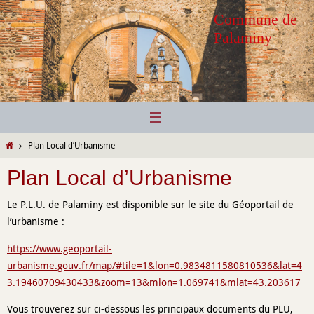
Passer
Commune de
vers
Palaminy
le
contenu
Home
Plan Local d’Urbanisme
Plan Local d’Urbanisme
Le P.L.U. de Palaminy est disponible sur le site du Géoportail de
l’urbanisme :
https://www.geoportail-
urbanisme.gouv.fr/map/#tile=1&lon=0.9834811580810536&lat=4
3.19460709430433&zoom=13&mlon=1.069741&mlat=43.203617
Vous trouverez sur ci-dessous les principaux documents du PLU,