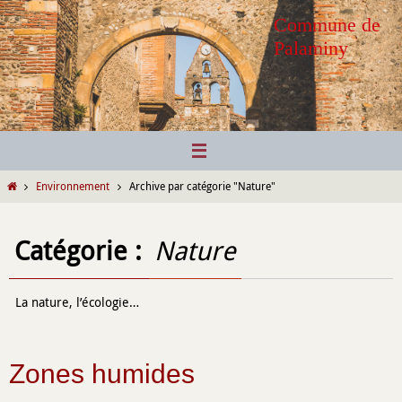
Passer
Commune de
vers
Palaminy
le
contenu
Home
Environnement
Archive par catégorie "Nature"
Catégorie :
Nature
La nature, l’écologie…
Zones humides