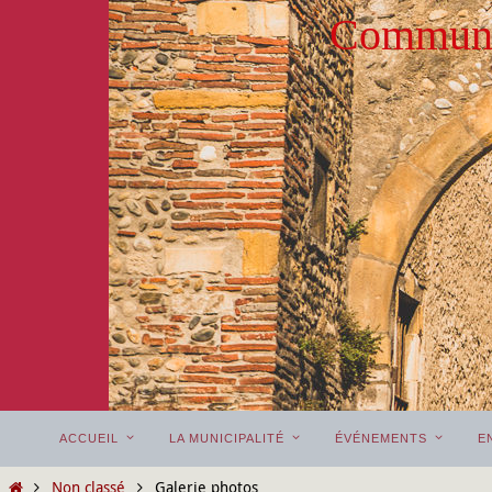
Passer
Commune
vers
le
contenu
Passer
ACCUEIL
LA MUNICIPALITÉ
ÉVÉNEMENTS
E
vers
le
Home
Non classé
Galerie photos