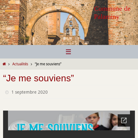
Passer
Commune de
vers
Palaminy
le
contenu
Home
Actualités
“Je me souviens”
“Je me souviens”
1 septembre 2020