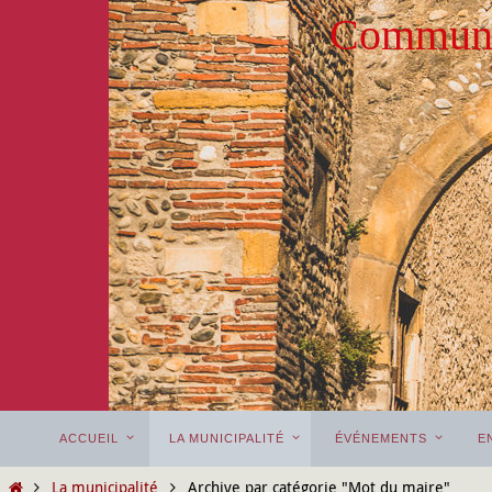
Passer
Commune
vers
le
contenu
Passer
ACCUEIL
LA MUNICIPALITÉ
ÉVÉNEMENTS
E
vers
le
Home
La municipalité
Archive par catégorie "Mot du maire"