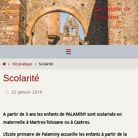
Passer
Commune de
vers
Palaminy
le
contenu
Home
Vie pratique
Scolarité
Scolarité
22 janvier 2016
A partir de 3 ans les enfants de PALAMINY sont scolarisés en
.
maternelle à Martres-Tolosane ou à Cazères
L’Ecole primaire de Palaminy accueille les enfants à partir de la