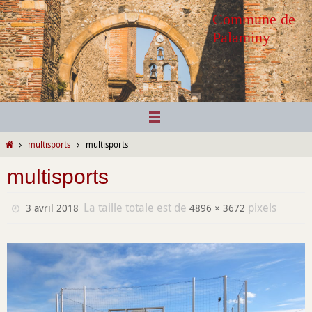
Passer
Commune de
vers
Palaminy
le
contenu
Home
multisports
multisports
multisports
La taille totale est de
pixels
3 avril 2018
4896 × 3672