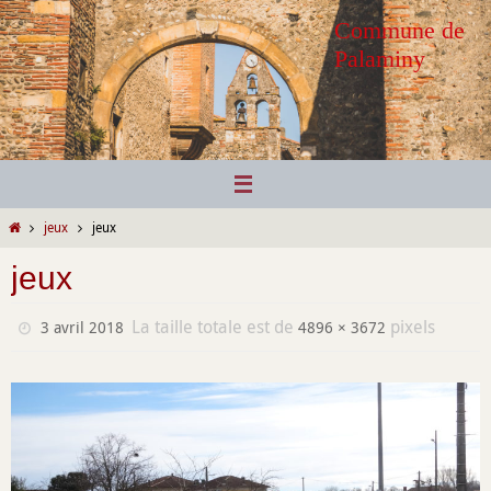
Passer
Commune de
vers
Palaminy
le
contenu
Home
jeux
jeux
jeux
La taille totale est de
pixels
3 avril 2018
4896 × 3672