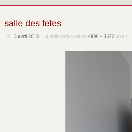
contenu
salle des fetes
3 avril 2018
La taille totale est de
4896 × 3672
pixels