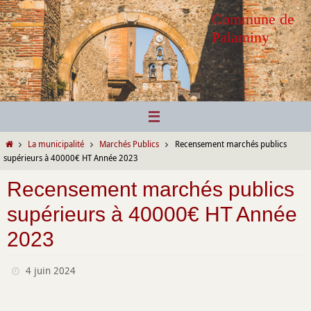
Passer
Commune de
vers
Palaminy
le
contenu
Home
La municipalité
Marchés Publics
Recensement marchés publics
supérieurs à 40000€ HT Année 2023
Recensement marchés publics
supérieurs à 40000€ HT Année
2023
4 juin 2024