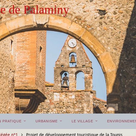
 de Palaminy
N PRATIQUE
URBANISME
LE VILLAGE
ENVIRONNEME
llégée n°1
Projet de développement touristique de la Tounis