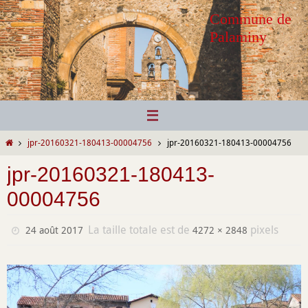
Passer
Commune de
vers
Palaminy
le
contenu
Home
jpr-20160321-180413-00004756
jpr-20160321-180413-00004756
jpr-20160321-180413-
00004756
La taille totale est de
pixels
24 août 2017
4272 × 2848