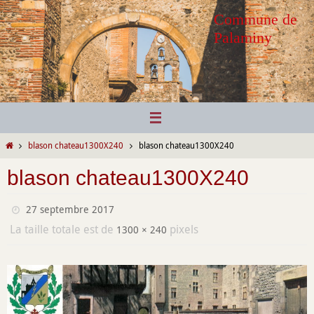
Passer
Commune de
vers
Palaminy
le
contenu
Home
blason chateau1300X240
blason chateau1300X240
blason chateau1300X240
27 septembre 2017
La taille totale est de
pixels
1300 × 240