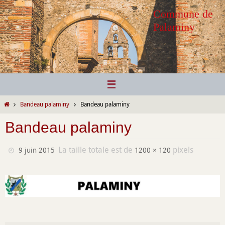
Passer
Commune de
vers
Palaminy
le
contenu
Home
Bandeau palaminy
Bandeau palaminy
Bandeau palaminy
La taille totale est de
pixels
9 juin 2015
1200 × 120