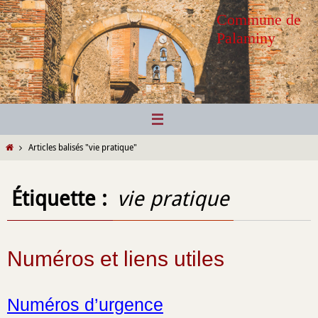
Passer
Commune de
vers
Palaminy
le
contenu
Home
Articles balisés "vie pratique"
Étiquette :
vie pratique
Numéros et liens utiles
Numéros d’urgence