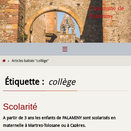
Passer
Commune de
vers
Palaminy
le
contenu
Home
Articles balisés "collège"
Étiquette :
collège
Scolarité
A partir de 3 ans les enfants de PALAMINY sont scolarisés en
.
maternelle à Martres-Tolosane ou à Cazères