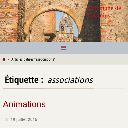
Passer
Commune de
vers
Palaminy
le
contenu
Home
Articles balisés "associations"
Étiquette :
associations
Animations
19 juillet 2016