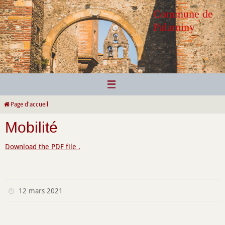
Passer
Commune de
vers
Palaminy
le
contenu
Page d'accueil
Mobilité
Download the PDF file .
12 mars 2021