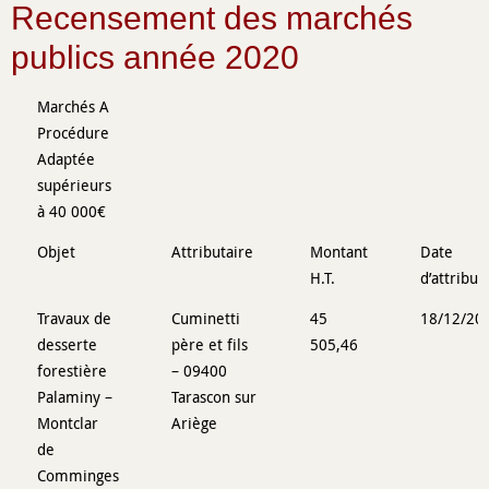
Recensement des marchés
publics année 2020
Marchés A
Procédure
Adaptée
supérieurs
à 40 000€
Objet
Attributaire
Montant
Date
H.T.
d’attribut
Travaux de
Cuminetti
45
18/12/20
desserte
père et fils
505,46
forestière
– 09400
Palaminy –
Tarascon sur
Montclar
Ariège
de
Comminges