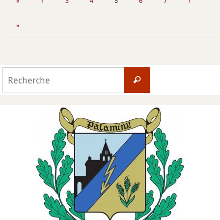
«
‹
3
4
5
6
7
›
»
Search
Recherche
for: